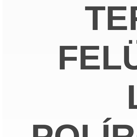
TE
FEL
POLÍR