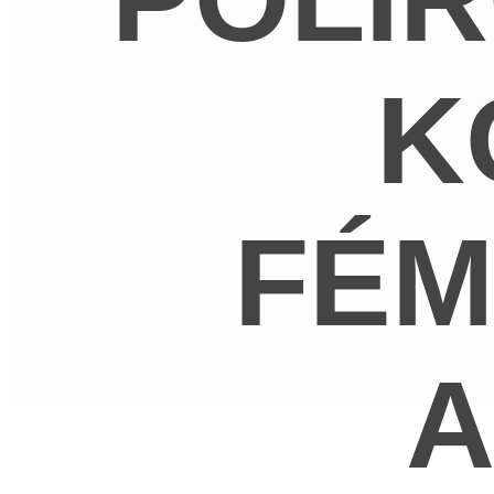
K
FÉM
A