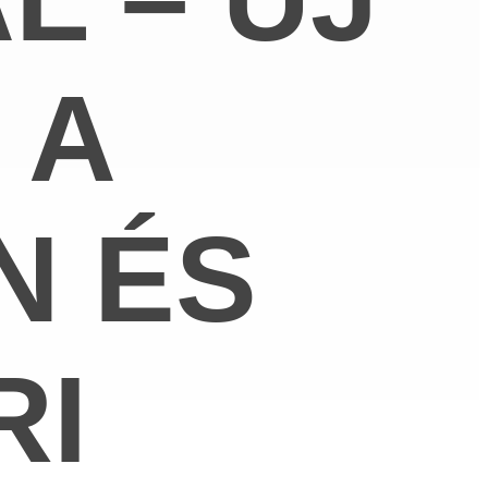
 A
N ÉS
RI