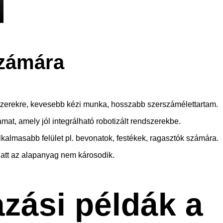
számára
szerekre, kevesebb kézi munka, hosszabb szerszámélettartam.
amat, amely jól integrálható robotizált rendszerekbe.
lkalmasabb felület pl. bevonatok, festékek, ragasztók számára.
miatt az alapanyag nem károsodik.
zási példák a