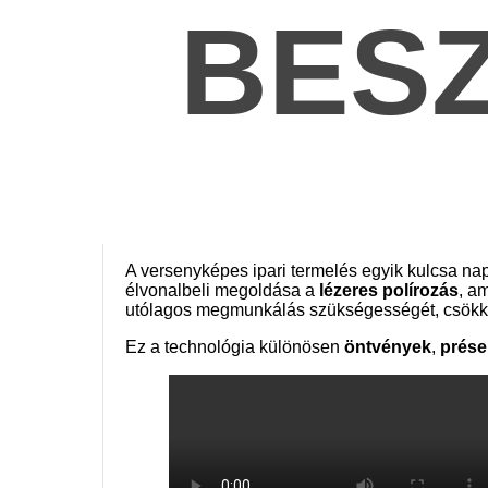
BES
A versenyképes ipari termelés egyik kulcsa n
élvonalbeli megoldása a
lézeres polírozás
, a
utólagos megmunkálás szükségességét, csökkent
Ez a technológia különösen
öntvények
,
prése