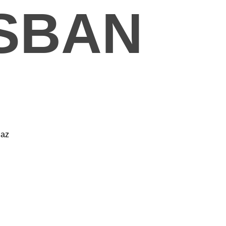
SBAN
 az