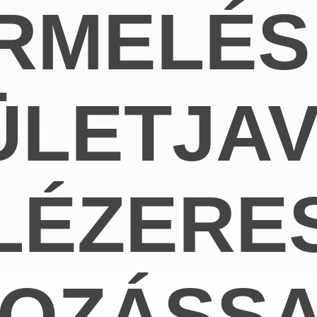
RMELÉS
ÜLETJAV
LÉZERE
OZÁSSA