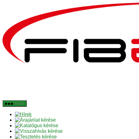
Ugrás
a
tartalomhoz
Menü