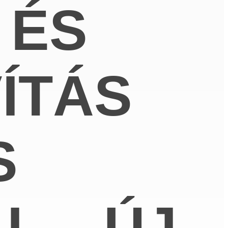
 ÉS
ÍTÁS
S
L – ÚJ