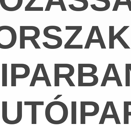
ORSZAK
IPARBA
UTÓIPA