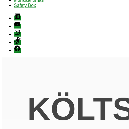
Munkaállomás
Safety Box
Linkedin
youtube
instagram
Tiktok
Facebook
KÖLT