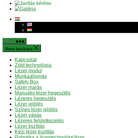
Menü
Menü bezárása
Kapcsolat
Zöld technológia
Lézer modul
Munkaállomás
Safety Box
Lézer marás
Manuális lézer hegesztés
Lézeres hegesztés
Lézer jelölés
Színes lézer jelölés
Lézer vágás
Lézeres felületkezelés
Lézer tisztítás
Kézi lézer tisztítás
Robotika a lézertechnológiában