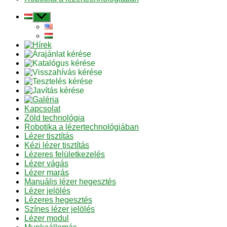
Almenü
mutatása
Kapcsolat
Zöld technológia
Robotika a lézertechnológiában
Lézer tisztítás
Kézi lézer tisztítás
Lézeres felületkezelés
Lézer vágás
Lézer marás
Manuális lézer hegesztés
Lézer jelölés
Lézeres hegesztés
Színes lézer jelölés
Lézer modul