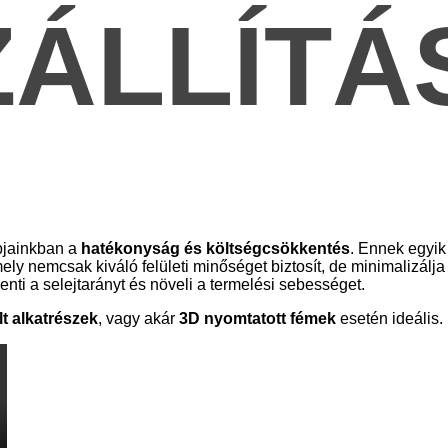
ZÁLLÍTÁ
apjainkban a
hatékonyság és költségcsökkentés
. Ennek egyik
mely nemcsak kiváló felületi minőséget biztosít, de minimalizálja
i a selejtarányt és növeli a termelési sebességet.
lt alkatrészek
, vagy akár
3D nyomtatott fémek
esetén ideális.